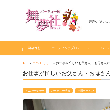
舞夢社（まいむ
コンテンツに移動
司会進行
ウェディングプロデュース
パー
司会者紹介
プランニング
ファミリー婚・ミニ結婚式
結婚式二次会幹事代行
パフォ
創作演舞
音楽・ダ
ゴスペ
生演奏
ダンス
お仕事が忙しいお父さん・お母さん
TOP
>
アニバーサリー
>
カオス
お仕事が忙しいお父さん・お母さ
アニバーサリー
パーティー演出
空間デザイン