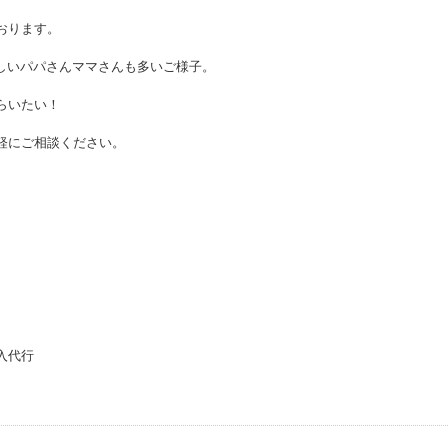
おります。
しいパパさんママさんも多いご様子。
らいたい！
軽にご相談ください。
入代行