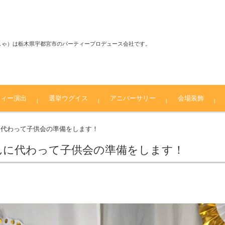
しゃ）は栃木県宇都宮市のパーティープロデュース会社です。
ティー演出
選挙ウグイス
アニバーサリー
会場装飾
ーマンスピエロ
 偉伝或～IDEAL～
ンス演出 Kao=S～
ル
自治体・子供会パーティー
七五三パーティー
長寿のお祝い
金婚式・銀婚式パーティー
企業式典
町おこし事業イベント
一般参加型イベント
婚活パーティー
会場装花
に代わって子供会の準備をします！
～
んに代わって子供会の準備をします！