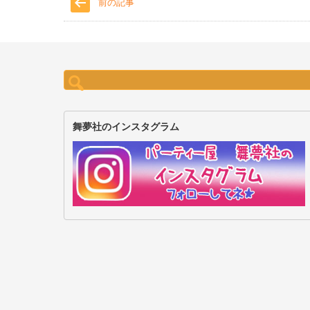
前の記事
検
索:
舞夢社のインスタグラム